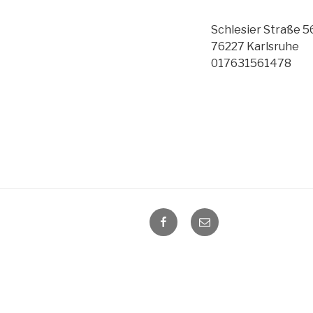
Schlesier Straße 5
76227 Karlsruhe
017631561478
Facebook
E-
Mail