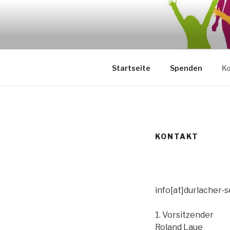
Zum
Inhalt
DURLACHER
springen
Hier entsteht die neue Intern
Startseite
Spenden
K
KONTAKT
info[at]durlacher-s
1. Vorsitzender
Roland Laue